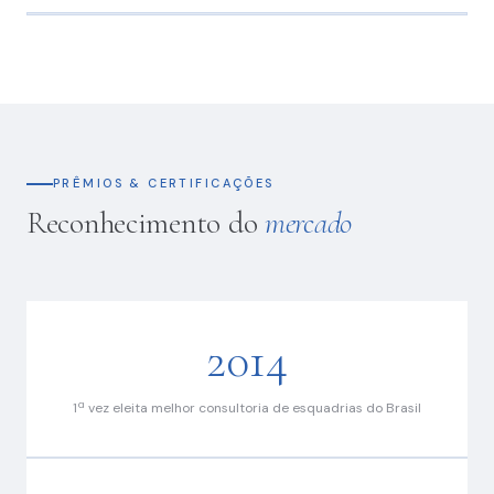
Concal
Calper
Calçada S.A.
Albert
FG
RJZ Cyrela
Einstein
Empreendimentos
PRÊMIOS & CERTIFICAÇÕES
Reconhecimento do
mercado
2014
1ª vez eleita melhor consultoria de esquadrias do Brasil