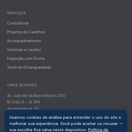
SERVIÇOS
Consultoria
Projetos de Caixilhos
Acompanhamento
Vistorias e Laudos
Inspeção com Drone
Teste de Estanqueidade
ONDE ESTAMOS
Av. Julio de Sá Bierrenbach, 200
Bl. Índic A – Sl. 814
Jacarepaguá · RJ
Usamos cookies de análise para entender o uso do site e
(021) 3139-3931
melhorar sua experiência. Você pode aceitar ou recusar —
[email protected]
sua escolha fica salva neste dispositivo.
Política de