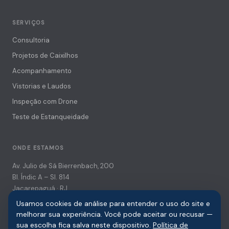
SERVIÇOS
Consultoria
Projetos de Caixilhos
Acompanhamento
Vistorias e Laudos
Inspeção com Drone
Teste de Estanqueidade
ONDE ESTAMOS
Av. Julio de Sá Bierrenbach, 200
Bl. Índic A – Sl. 814
Jacarepaguá · RJ
Usamos cookies de análise para entender o uso do site e
(021) 3139-3931
melhorar sua experiência. Você pode aceitar ou recusar —
[email protected]
sua escolha fica salva neste dispositivo.
Política de