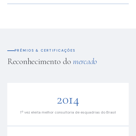
RJZ Cyrela
Concal
Bueno Netto
BHG
FG
Calçada S.A.
Empreendimentos
PRÊMIOS & CERTIFICAÇÕES
Reconhecimento do
mercado
2014
1ª vez eleita melhor consultoria de esquadrias do Brasil